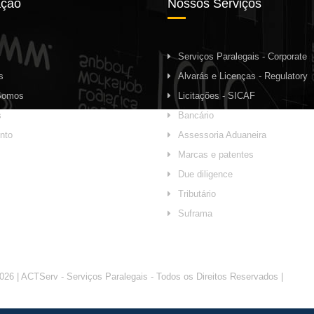
ção
Nossos Serviços
Serviços Paralegais - Corporate
s
Alvarás e Licenças - Regulatory
Somos
Licitações - SICAF
s
Bancário
nto
Assessoria Aduaneira
Marcas e patentes
Due diligence
Tributário
Suframa
026 | ACTServ - Serviços Paralegais - Todos os Direitos Reservados |
Agência