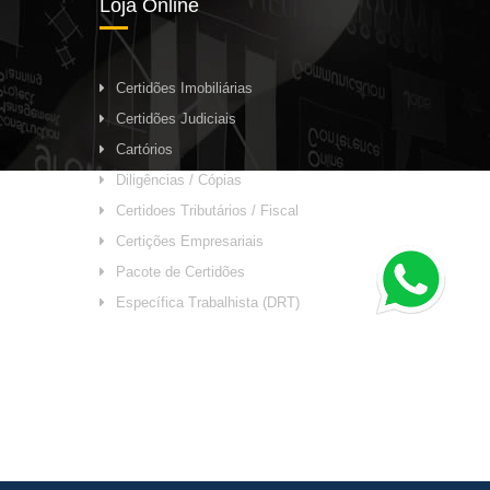
Loja Online
Certidões Imobiliárias
Certidões Judiciais
Cartórios
Diligências / Cópias
Certidoes Tributários / Fiscal
Certições Empresariais
Pacote de Certidões
Específica Trabalhista (DRT)
 Interpixel