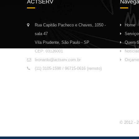
ACTSERV
Navega
Rua Capitão Pacheco e Chaves, 1050 -
Home
sala 47
Serviço
Vila Prudente, São Paulo - SP
Quem 
CEP: 03126001
Notícia
leonardo@actserv.com.br
Orçame
(11) 3105-1598 / 96715-0616 (remoto)
© 2012 - 2